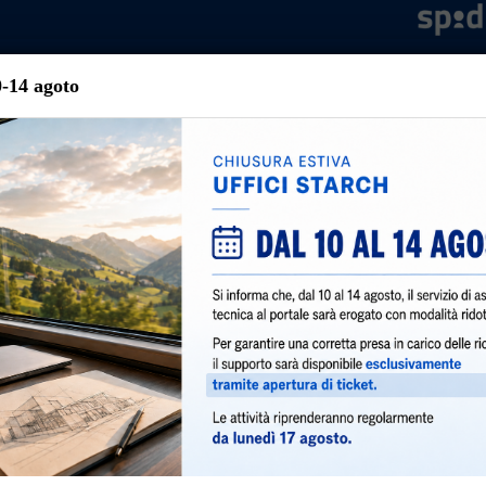
0-14 agoto
une di Vedano al Lambro
llo Civico
Orari Sportello
Contatti
Assistenza
FAQ
Gui
Torna agli articoli
e - anno 2026
|
 l'anno 2026 è € 488,78/mq.