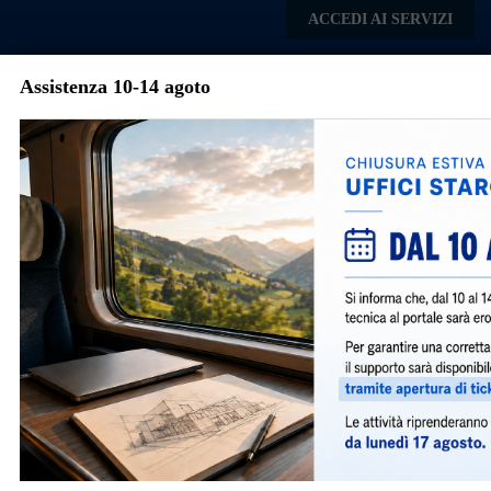
Skip to main content
ACCEDI AI SERVIZI
Assistenza 10-14 agoto
Comune di
Vedano al
Menu
Lambro
Torna agli articoli
Avvisi e Notizie
Richiesta di accesso atti per settore edilizia
2081
|
settembre 15, 2022
|
SUE
|
Si avvisa che
da lunedì 19/09/2022 è attivata la
presentazione digitale della richiesta di Accesso
Atti per il settore Edilizia
.